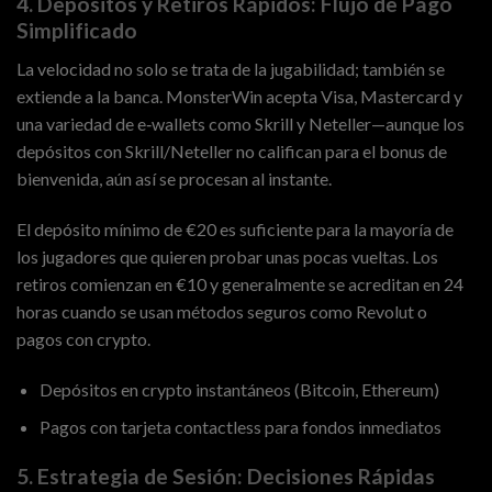
4. Depósitos y Retiros Rápidos: Flujo de Pago
Simplificado
La velocidad no solo se trata de la jugabilidad; también se
extiende a la banca. MonsterWin acepta Visa, Mastercard y
una variedad de e‑wallets como Skrill y Neteller—aunque los
depósitos con Skrill/Neteller no califican para el bonus de
bienvenida, aún así se procesan al instante.
El depósito mínimo de €20 es suficiente para la mayoría de
los jugadores que quieren probar unas pocas vueltas. Los
retiros comienzan en €10 y generalmente se acreditan en 24
horas cuando se usan métodos seguros como Revolut o
pagos con crypto.
Depósitos en crypto instantáneos (Bitcoin, Ethereum)
Pagos con tarjeta contactless para fondos inmediatos
5. Estrategia de Sesión: Decisiones Rápidas