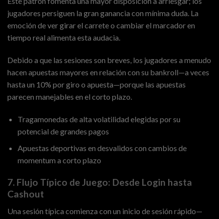
Este patrón fomenta una mayor disposición a arriesgar; los
jugadores persiguen la gran ganancia con mínima duda. La
emoción de ver girar el carrete o cambiar el marcador en
tiempo real alimenta esta audacia.
Debido a que las sesiones son breves, los jugadores a menudo
hacen apuestas mayores en relación con su bankroll—a veces
hasta un 10% por giro o apuesta—porque las apuestas
parecen manejables en el corto plazo.
Tragamonedas de alta volatilidad elegidas por su
potencial de grandes pagos
Apuestas deportivas en desvalidos con cambios de
momentum a corto plazo
7. Flujo Típico de Juego: Desde Login hasta
Cashout
Una sesión típica comienza con un inicio de sesión rápido—