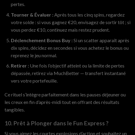
pertes.
Tourner & Évaluer :
Après tous les cinq spins, regardez
votre solde : si vous gagnez €20, envisagez de sortir tôt ; si
vous perdez €10, continuez mais restez prudent.
Déclenchement Bonus Buy :
Si un scatter apparaît après
dix spins, décidez en secondes si vous achetez le bonus ou
reprenez le jeu normal.
Retirer :
Une fois l’objectif atteint ou la limite de pertes
dépassée, retirez via MuchBetter — transfert instantané
vers votre portefeuille.
Ce rituel s’intègre parfaitement dans les pauses déjeuner ou
les creux en fin d’après-midi tout en offrant des résultats
tangibles.
10. Prêt à Plonger dans le Fun Express ?
Si vous aimez les courtes explosions d’action et souhaitez un