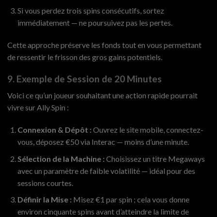
Si vous perdez trois spins consécutifs, sortez
immédiatement — ne poursuivez pas les pertes.
Cette approche préserve les fonds tout en vous permettant
de ressentir le frisson des gros gains potentiels.
9. Exemple de Session de 20 Minutes
Voici ce qu’un joueur souhaitant une action rapide pourrait
vivre sur Ally Spin :
Connexion & Dépôt :
Ouvrez le site mobile, connectez-
vous, déposez €50 via Interac — moins d’une minute.
Sélection de la Machine :
Choisissez un titre Megaways
avec un paramètre de faible volatilité — idéal pour des
sessions courtes.
Définir la Mise :
Misez €1 par spin ; cela vous donne
environ cinquante spins avant d’atteindre la limite de