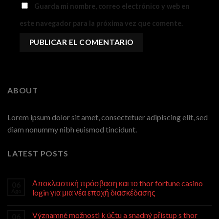
Guarda mi nombre, correo electrónico y web en
este navegador para la próxima vez que comente.
ABOUT
Lorem ipsum dolor sit amet, consectetuer adipiscing elit, sed
diam nonummy nibh euismod tincidunt.
LATEST POSTS
Αποκλειστική πρόσβαση και το thor fortune casino
06
Ago
login για μια νέα εποχή διασκέδασης
Významné možnosti k účtu a snadný přístup s thor
06