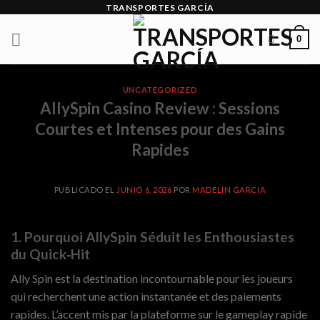
Skip
TRANSPORTES GARCÍA
to
0
content
UNCATEGORIZED
AllySpin Casino Review : Sessions
Courtes et Intenses pour des Gains
Rapides
PUBLICADO EL
JUNIO 6, 2026
POR
MADELIN GARCIA
1. Pourquoi AllySpin Séduit les Enthousiastes
du Quick‑Hit
Ally Spin est la destination incontournable pour les joueurs
qui recherchent une action instantanée et des paiements
rapides. L’accent mis par la plateforme sur le gameplay rapide