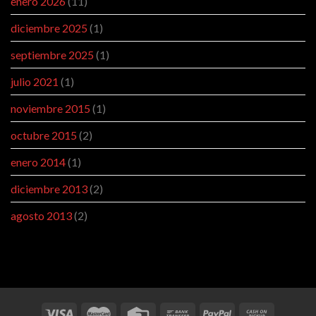
enero 2026
(11)
diciembre 2025
(1)
septiembre 2025
(1)
julio 2021
(1)
noviembre 2015
(1)
octubre 2015
(2)
enero 2014
(1)
diciembre 2013
(2)
agosto 2013
(2)