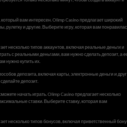
 который вам интересен. Olimp Casino предлагает широкий
ры, рулетку и другие. Выберите игру, которая вам понравилас
гает несколько типов аккаунтов, включая реальные деньги и
грать с реальными деньгами, вам нужно сделать депозит, а е
ам нужно купить их.
особов депозита, включая карты, электронные деньги и друг
 сделайте депозит.
 сможете начать играть. Olimp Casino предлагает несколько
аксимальные ставки. Выберите ставку, которая вам
гает несколько типов бонусов, включая приветственный бону