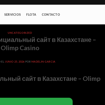
SERVICIOS
FLOTA
CONTACTO
UNCATEGORIZED
циальный сайт в Казахстане –
Olimp Casino
 EL
JUNIO 25, 2026
POR
MADELIN GARCIA
ьный сайт в Казахстане – Olimp