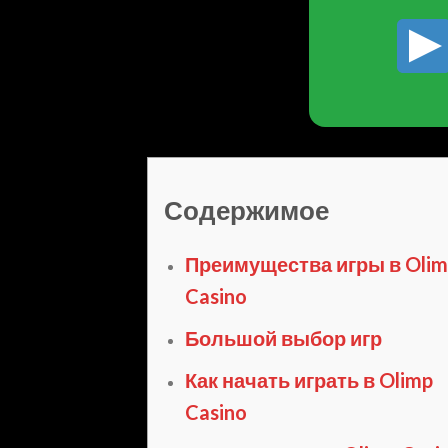
Содержимое
Преимущества игры в Olim
Casino
Большой выбор игр
Как начать играть в Olimp
Casino