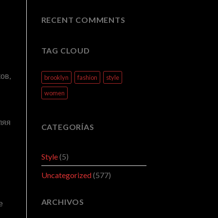
RECENT COMMENTS
TAG CLOUD
й
ов,
brooklyn
fashion
style
women
ляя
CATEGORÍAS
Style
(5)
Uncategorized
(577)
ARCHIVOS
е