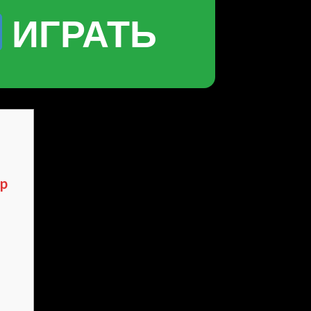
ИГРАТЬ
p