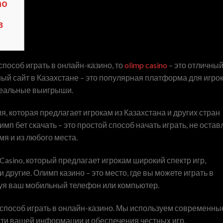
no
в
пособ играть в онлайн-казино, то
olimp casino
– это отличны
ый сайт в Казахстане – это популярная платформа для игрок
реальные выигрыши.
, которая предлагает игрокам из Казахстана и других стран
мп бет скачать – это простой способ начать играть, не остав
мя и из любого места.
Casino, который предлагает игрокам широкий спектр игр,
и другие. Олимп казино – это место, где вы можете играть в
зуя ваш мобильный телефон или компьютер.
способ играть в онлайн-казино. Мы используем современны
ти вашей информации и обеспечения честных игр.