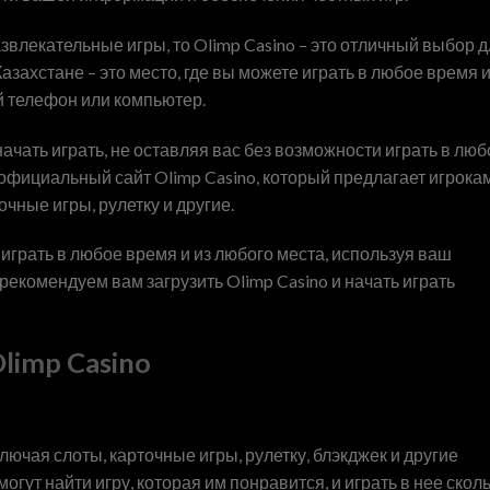
влекательные игры, то Olimp Casino – это отличный выбор 
захстане – это место, где вы можете играть в любое время и
й телефон или компьютер.
начать играть, не оставляя вас без возможности играть в люб
о официальный сайт Olimp Casino, который предлагает игрока
очные игры, рулетку и другие.
 играть в любое время и из любого места, используя ваш
екомендуем вам загрузить Olimp Casino и начать играть
limp Casino
лючая слоты, карточные игры, рулетку, блэкджек и другие
могут найти игру, которая им понравится, и играть в нее скол