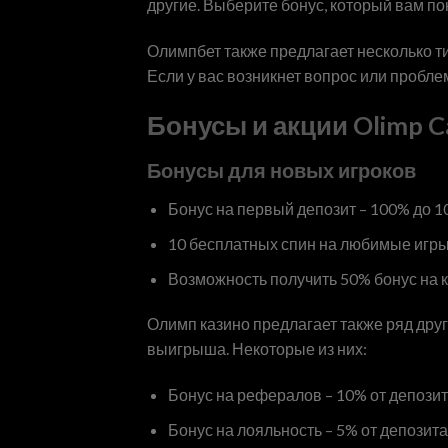
другие. Выберите бонус, который вам пон
Олимпбет также предлагает несколько ти
Если у вас возникнет вопрос или пробле
Бонусы и акции Olimp C
Бонусы для новых игроков
Бонус на первый депозит – 100% до 10
10 бесплатных спин на любимые игр
Возможность получить 50% бонус на к
Олимп казино предлагает также ряд друг
выигрыша. Некоторые из них:
Бонус на рефералов – 10% от депози
Бонус на лояльность – 5% от депозит