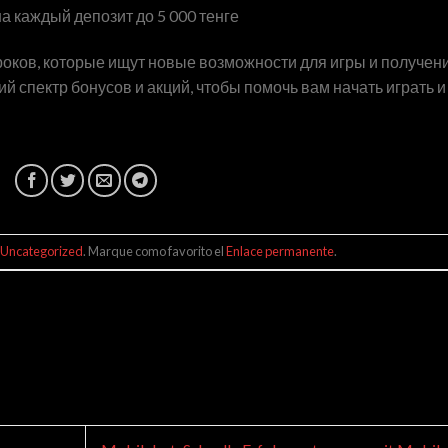
 каждый депозит до 5 000 тенге
гроков, которые ищут новые возможности для игры и получен
 спектр бонусов и акций, чтобы помочь вам начать играть и
Uncategorized
. Marque como favorito el
Enlace permanente
.