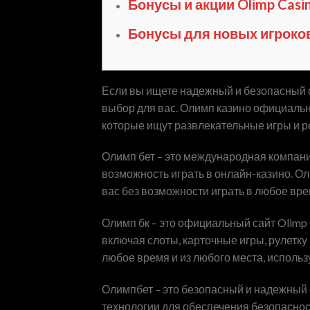
Бонусы и акции Olimp Casi
Бонусы для новых игроко
Если вы ищете надежный и безопасный с
выбор для вас. Олимп казино официальн
которые ищут развлекательные игры и 
Олимп бет – это международная компания
возможность играть в онлайн-казино. Оли
вас без возможности играть в любое вре
Олимп бк – это официальный сайт Olimp 
включая слоты, карточные игры, рулетку 
любое время и из любого места, исполь
Олимпбет – это безопасный и надежный 
технологии для обеспечения безопаснос