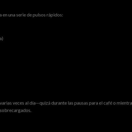
 en una serie de pulsos rápidos:
a)
 varias veces al día—quizá durante las pausas para el café o mientr
 sobrecargados.