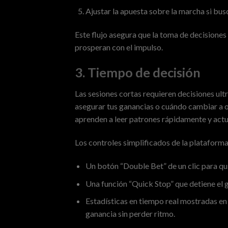
Ajustar la apuesta sobre la marcha si bus
Este flujo asegura que la toma de decisione
prosperan con el impulso.
3. Tiempo de decisión
Las sesiones cortas requieren decisiones ul
asegurar tus ganancias o cuándo cambiar a o
aprenden a leer patrones rápidamente y actua
Los controles simplificados de la plataform
Un botón “Double Bet” de un clic para qui
Una función “Quick Stop” que detiene el 
Estadísticas en tiempo real mostradas en
ganancia sin perder ritmo.