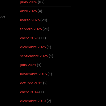
junio 2026
(87)
abril 2026
(4)
 que
marzo 2026
(23)
febrero 2026
(23)
enero 2026
(11)
diciembre 2025
(1)
septiembre 2025
(1)
julio 2021
(1)
noviembre 2015
(1)
octubre 2015
(2)
enero 2014
(1)
diciembre 2013
(2)