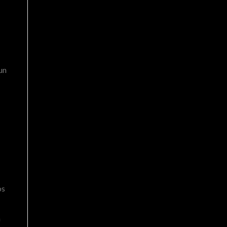
un
os
n