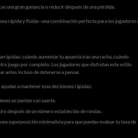
cas una gran ganancia o reducir después de una pérdida.
s sea rápida y fluida—una combinación perfecta para los jugadores
trarrápidas: cuándo aumentar tu apuesta tras una racha, cuándo
tro juego por completo. Los jugadores que disfrutan este estilo
r antes incluso de detenerse a pensar.
a ayudan a mantener esas decisiones rápidas:
enes se sienten con suerte.
giro después de un número establecido de rondas.
 una superposición minimalista para que puedas evaluar tu tasa de