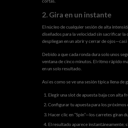
cortas.
2. Gira en un instante
El núcleo de cualquier sesión de alta intensi
diseñados para la velocidad sin sacrificar la 
despliegan en un abrir y cerrar de ojos—casi 
Debido a que cada ronda dura solo unos segu
ventana de cinco minutos. El ritmo rápido m
en un solo resultado.
Así es como se ve una sesión típica llena de g
Elegir una slot de apuesta baja con alta f
Configurar tu apuesta para los próximos d
Hacer clic en “Spin”—los carretes giran d
El resultado aparece instantáneamente; s