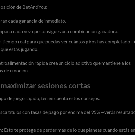
sposición de BetAndYou:
ebran cada ganancia de inmediato.
mpana cada vez que consigues una combinación ganadora.
en tiempo real para que puedas ver cuántos giros has completado—
o que estás jugando.
troalimentación rápida crea un ciclo adictivo que mantiene a los
as de emoción.
 maximizar sesiones cortas
po de juego rápido, ten en cuenta estos consejos:
sca títulos con tasas de pago por encima del 95%—verás resultad
n:
Esto te protege de perder más de lo que planeas cuando estás e