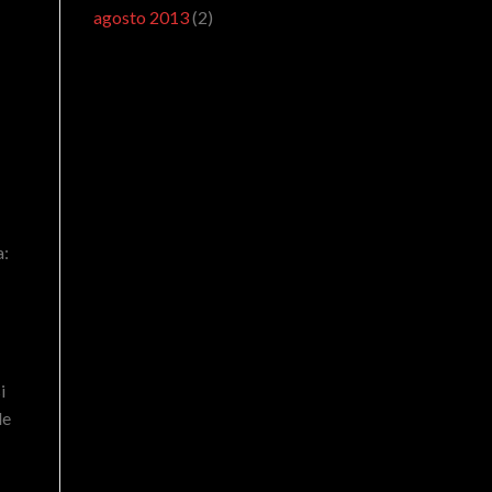
agosto 2013
(2)
a:
i
de