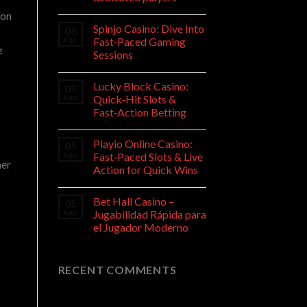
con
Spinjo Casino: Dive Into
06
Ago
Fast‑Paced Gaming
z
Sessions
Lucky Block Casino:
05
Ago
Quick‑Hit Slots &
Fast‑Action Betting
Playio Online Casino:
05
Ago
Fast‑Paced Slots & Live
ner
Action for Quick Wins
Bet Hall Casino –
05
Ago
Jugabilidad Rápida para
el Jugador Moderno
RECENT COMMENTS