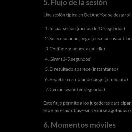
5. Flujo de la sesión
Una sesión típica en BetAndYou se desarrolla
Iniciar sesión (menos de 10 segundos)
Seleccionar un juego (elección instantáne
Configurar apuesta (un clic)
Girar (3–5 segundos)
El resultado aparece (instantáneo)
Repetir o cambiar de juego (inmediato)
Cerrar sesión (en segundos)
Este flujo permite a los jugadores participar
esperan el autobús—sin sentirse agotados o
6. Momentos móviles